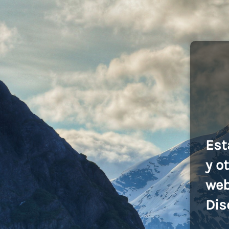
Est
y o
web
Dis