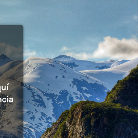
quí
ncia